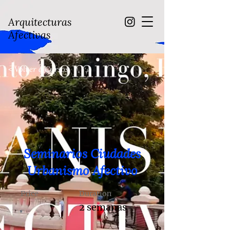
Arquitecturas
Afectivas
< Volver a Cursos
Seminarios Ciudades
Urbanismo Afectivo
Price
Duration
2 semanas