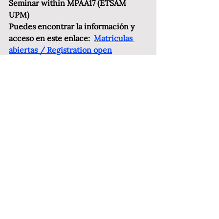
Seminar within MPAA17 (ETSAM 
UPM)
Puedes encontrar la información y 
acceso en este enlace:  
Matrículas 
abiertas / Registration open
Profesores:
María Auxiladora Gálvez (PSAAP)
Mauro Gil-Fournier (AA)
Invitadxs / Guests:
Nuria Álvarez Coll. Laboratorios 
CraTerre y Cresson de Grenoble, 
Francia
Gokhan Kodalak. Pratt Institute, NY. 
EEUU
Ariane Lourie Harrison. Harrison 
Atelier. Pratt Institute, NY. EEUU
Elena Lavellés, Artista. Madrid, España