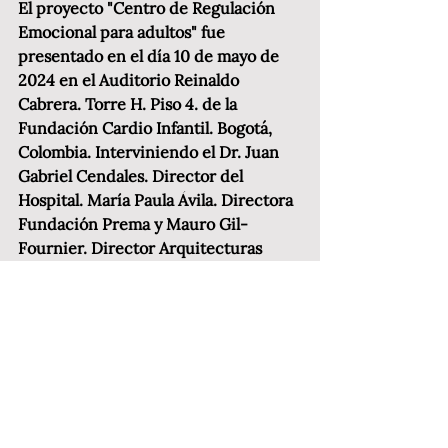
El proyecto "Centro de Regulación 
Emocional para adultos" fue 
presentado en el día 10 de mayo de 
2024 en el Auditorio Reinaldo 
Cabrera. Torre H. Piso 4. de la 
Fundación Cardio Infantil. Bogotá, 
Colombia. Interviniendo el Dr. Juan 
Gabriel Cendales. Director del 
Hospital. María Paula Ávila. Directora 
Fundación Prema y Mauro Gil-
Fournier. Director Arquitecturas 
Afectivas.
Agradecemos a  todas las personas que 
están participando en el impulso y 
redacción de este proyecto. 
Impulsora de sueños: María Paula 
Ávila. Fundación Prema. 
Dirección La Cardio: Juan Gabriel 